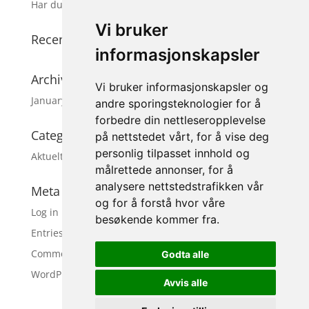
Har du fått neglerotbetennelse?
Vi bruker
Recent Comments
informasjonskapsler
Archives
Vi bruker informasjonskapsler og
January 2021
andre sporingsteknologier for å
forbedre din nettleseropplevelse
Categories
på nettstedet vårt, for å vise deg
personlig tilpasset innhold og
Aktuelt
målrettede annonser, for å
analysere nettstedstrafikken vår
Meta
og for å forstå hvor våre
Log in
besøkende kommer fra.
Entries feed
Comments feed
Godta alle
WordPress.org
Avvis alle