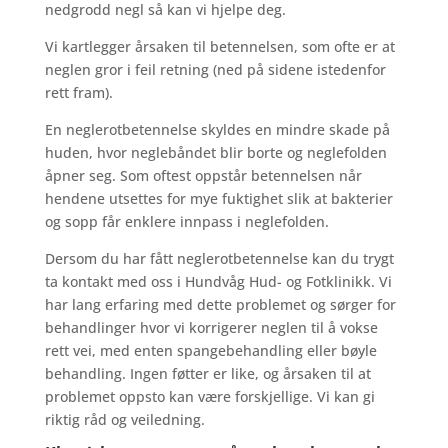
nedgrodd negl så kan vi hjelpe deg.
Vi kartlegger årsaken til betennelsen, som ofte er at
neglen gror i feil retning (ned på sidene istedenfor
rett fram).
En neglerotbetennelse skyldes en mindre skade på
huden, hvor neglebåndet blir borte og neglefolden
åpner seg. Som oftest oppstår betennelsen når
hendene utsettes for mye fuktighet slik at bakterier
og sopp får enklere innpass i neglefolden.
Dersom du har fått neglerotbetennelse kan du trygt
ta kontakt med oss i Hundvåg Hud- og Fotklinikk. Vi
har lang erfaring med dette problemet og sørger for
behandlinger hvor vi korrigerer neglen til å vokse
rett vei, med enten spangebehandling eller bøyle
behandling. Ingen føtter er like, og årsaken til at
problemet oppsto kan være forskjellige. Vi kan gi
riktig råd og veiledning.