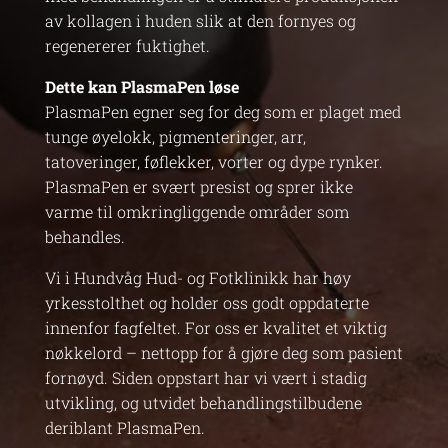
av kollagen i huden slik at den fornyes og
regenererer fuktighet.
Dette kan PlasmaPen løse
PlasmaPen egner seg for deg som er plaget med
tunge øyelokk, pigmenteringer, arr,
tatoveringer, føflekker, vorter og dype rynker.
PlasmaPen er svært presist og sprer ikke
varme til omkringliggende områder som
behandles.
Vi i Hundvåg Hud- og Fotklinikk har høy
yrkesstolthet og holder oss godt oppdaterte
innenfor fagfeltet. For oss er kvalitet et viktig
nøkkelord – nettopp for å gjøre deg som pasient
fornøyd.
Siden oppstart har vi vært i stadig
utvikling, og utvidet behandlingstilbudene
deriblant PlasmaPen.